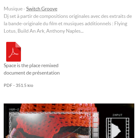
Musique -
Switch Groove
Dj set à partir de compositions originales avec des extraits de
la bande-originale du film et musiques additionnels : Flying
Lotus, Build An Ark, Anthony Naples...
Space is the place remixed
document de présentation
PDF
- 351.5 kio