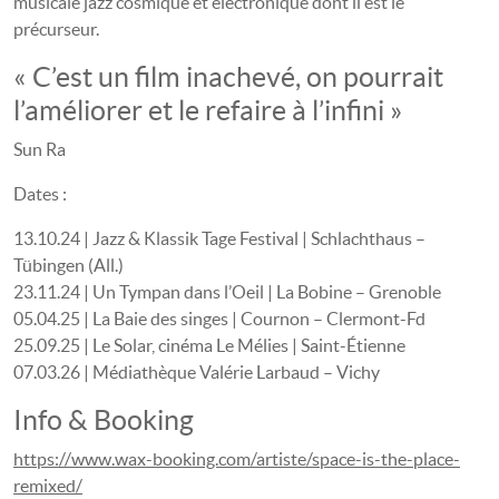
musicale jazz cosmique et électronique dont il est le
précurseur.
« C’est un film inachevé, on pourrait
l’améliorer et le refaire à l’infini »
Sun Ra
Dates :
13.10.24 | Jazz & Klassik Tage Festival | Schlachthaus –
Tübingen (All.)
23.11.24 | Un Tympan dans l’Oeil | La Bobine – Grenoble
05.04.25 | La Baie des singes | Cournon – Clermont-Fd
25.09.25 | Le Solar, cinéma Le Mélies | Saint-Étienne
07.03.26 | Médiathèque Valérie Larbaud – Vichy
Info & Booking
https://www.wax-booking.com/artiste/space-is-the-place-
remixed/